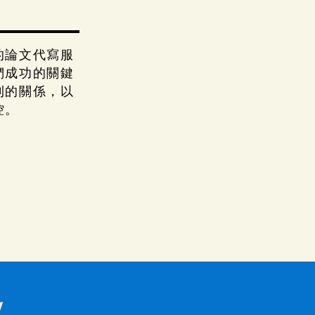
的論文代寫服
們成功的關鍵
利的關係，以
控。