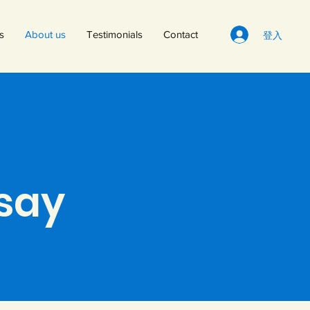
登入
s
About us
Testimonials
Contact
ssay