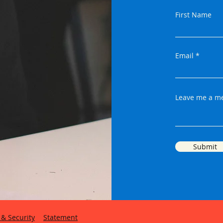
First Name
Email
Leave me a me
Submit
 & Security
Statement