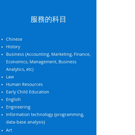
服務的科目
Chinese
History
Business
(Accounting, Marketing, Finance,
Economics, Management, Business
Analytics, etc)
Law
Human Resources
Early Child Education
English
Engineering
Information technology (programming,
data-base analysis)
Art