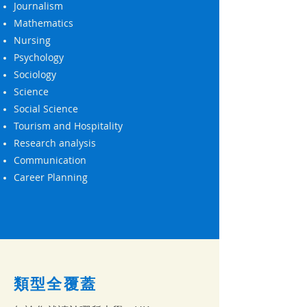
Journalism
Mathematics
Nursing
Psychology
Sociology
Science
Social Science
Tourism and Hospitality
Research analysis
Communication
Career Planning
類型全覆蓋